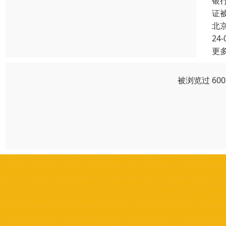
银行
证
北
24-
更
被浏览过 60