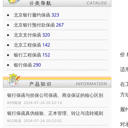
北京银行履约保函
323
北京银行预付款保函
267
北京支付保函
320
北京工程保函
142
价
银行工程保函
152
银行保函
290
适
在
方
银行保函与担保公司保函、商业保证的核心区别
809阅读 2026-07-24 20:22:14
履
银行保函真伪核验、正本管理、转让与流转规则
802阅读 2026-07-24 20:22:02
对